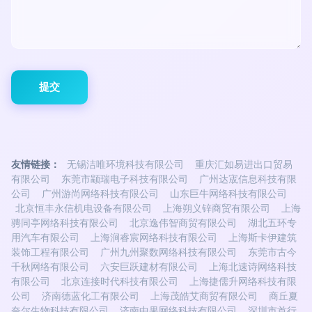
友情链接：
无锡洁唯环境科技有限公司
重庆汇如易进出口贸易
有限公司
东莞市颛瑞电子科技有限公司
广州达宬信息科技有限
公司
广州游尚网络科技有限公司
山东巨牛网络科技有限公司
北京恒丰永信机电设备有限公司
上海朔义锌商贸有限公司
上海
骋同亭网络科技有限公司
北京逸伟智商贸有限公司
湖北五环专
用汽车有限公司
上海涧睿宸网络科技有限公司
上海斯卡伊建筑
装饰工程有限公司
广州九州聚数网络科技有限公司
东莞市古今
千秋网络有限公司
六安巨跃建材有限公司
上海北速诗网络科技
有限公司
北京连接时代科技有限公司
上海捷儒升网络科技有限
公司
济南德蓝化工有限公司
上海茂皓艾商贸有限公司
商丘夏
奈尔生物科技有限公司
济南中果网络科技有限公司
深圳市首行