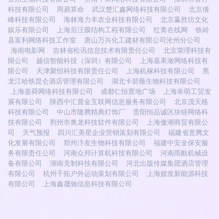
科技有限公司
周易算命
武汉楚汇鑫网络科技有限公司
北京倩
峰科技有限公司
海林海力丰农业科技有限公司
北京赢胜坊文化
娱乐有限公司
上海后汪膜结构工程有限公司
红青在线网
铁岭
县富利网络科技工作室
唐山万兴化工建材有限公司沧州分公司
海南电影网
吉林省松讯信息技术有限责任公司
北京荣理科技有
限公司
越信智能科技（深圳）有限公司
上海嘉果潋网络科技有
限公司
天津聚恒科技有限责任公司
上海机稼科技有限公司
黑
龙江哈铁昆仑酒店管理有限公司
湖北卡碧薇生物科技有限公司
上海嘉舜网络科技有限公司
成都仁恒置地广场
上海幸萌工贸发
展有限公司
陕西中汇普金互联网信息服务有限公司
北京茂天格
科技有限公司
中山市隆腾精典灯饰厂
贵阳恒品诚区块链网络科
技有限公司
荆州市奥龙科技软件有限公司
上海傲潮商贸有限公
司
天气预报
四川汇美星企业营销策划有限公司
福建省意腾文
化发展有限公司
郑州汴友生物科技有限公司
福建中安全保安服
务有限责任公司
河南众邦计算机科技有限公司
河南雨航机械设
备有限公司
湖南克制科技有限公司
河北出版传媒集团酒店管理
有限公司
杭州千拓户外运动策划有限公司
上海姣发新能源科技
有限公司
上海鑫晟驰信息科技有限公司